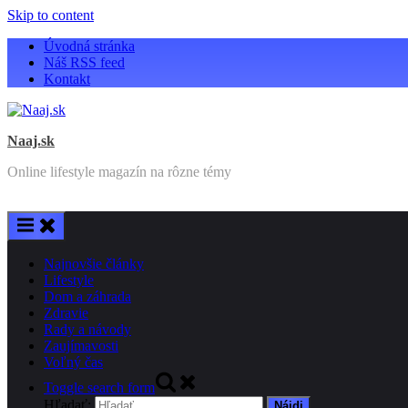
Skip to content
Úvodná stránka
Náš RSS feed
Kontakt
Naaj.sk
Online lifestyle magazín na rôzne témy
Najnovšie články
Lifestyle
Dom a záhrada
Zdravie
Rady a návody
Zaujímavosti
Voľný čas
Toggle search form
Hľadať: