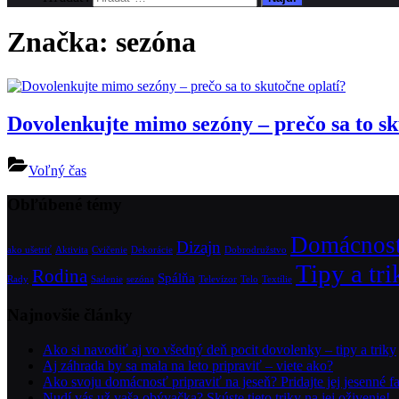
Značka:
sezóna
Dovolenkujte mimo sezóny – prečo sa to sk
Voľný čas
Obľúbené témy
Domácnos
Dizajn
ako ušetriť
Aktivita
Cvičenie
Dekorácie
Dobrodružstvo
Tipy a tri
Rodina
Spálňa
Rady
Sadenie
sezóna
Televízor
Telo
Textílie
Najnovšie články
Ako si navodiť aj vo všedný deň pocit dovolenky – tipy a triky
Aj záhrada by sa mala na leto pripraviť – viete ako?
Ako svoju domácnosť pripraviť na jeseň? Pridajte jej jesenné f
Nudí vás už vaša obývačka? Skúste tieto triky na jej oživenie!