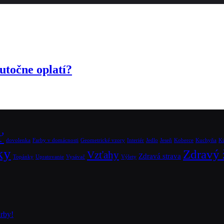
utočne oplatí?
ť
dovolenka
Farby v domácnosti
Geometrické vzory
Interiér
Jedlo
Jeseň
Koberce
Kuchyňa
K
ky
Zdravý 
Vzťahy
Zdravá strava
Topánky
Upratovanie
Vysávač
Výlety
arby!