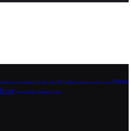
Pohyb
Leto
Obývačka
úpeľňa
letná dovolenka
Nábytok
Ochladzovanie tela
Ovocie
život
Zápach
Zážitok
Škodcovia
Šport